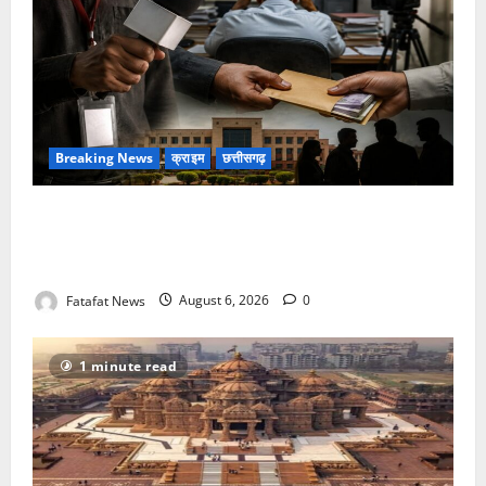
Breaking News
क्राइम
छत्तीसगढ़
फर्जी पत्रकारिता की आड़ में वसूली का खेल! यूट्यूब चैनल और
वेब पोर्टल के नाम पर सरकारी दफ्तरों से लेकर पंचायतों तक
सक्रिय होने के आरोप
Fatafat News
August 6, 2026
0
1 minute read