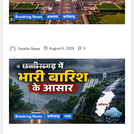
Breaking News
आध्यात्म
छत्तीसगढ़
अक्षरधाम मंदिर की थीम पर विराजेंगी नैला की दुर्गा मां, कलकत्ता
की लेजर लाइट से जगमगाएगा भव्य पंडाल
Fatafat News
August 6, 2026
0
1 minute read
Breaking News
छत्तीसगढ़
भारत
Weather Update: छत्तीसगढ़ में भारी बारिश के आसार, जानें