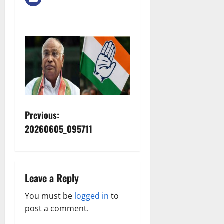
P
Previous:
20260605_095711
o
s
t
Leave a Reply
n
You must be
logged in
to
post a comment.
a