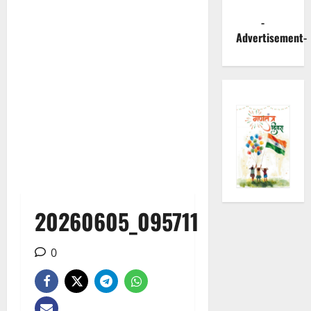
-
Advertisement-
20260605_095711
0