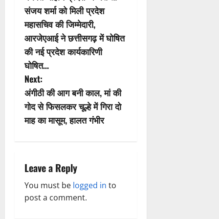
o
संजय शर्मा को मिली प्रदेश
s
महासचिव की जिम्मेदारी,
आरजेएआई ने छत्तीसगढ़ में घोषित
t
की नई प्रदेश कार्यकारिणी
n
घोषित…
Next:
a
अंगीठी की आग बनी काल, मां की
v
गोद से फिसलकर चूल्हे में गिरा दो
माह का मासूम, हालत गंभीर
i
g
a
Leave a Reply
t
You must be
logged in
to
post a comment.
i