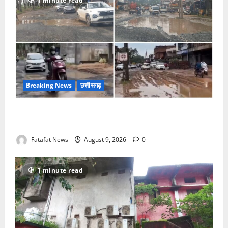
1 minute read
Breaking News
छत्तीसगढ़
सरगुजा में मौत का हाईवे, तीन किलोमीटर में बिछे तलाबनुमा
गड्ढे, हादसों की सूली पर राहगीर और सो रहा विभाग!
Fatafat News
August 9, 2026
0
1 minute read