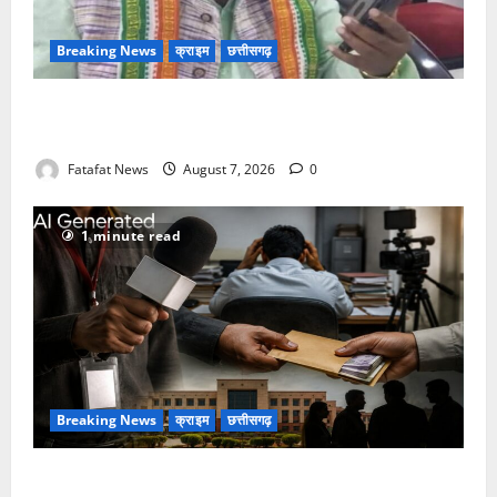
Breaking News
क्राइम
छत्तीसगढ़
Balrampur News: बृहस्पत सिंह का मोबाइल हुआ हैक..
कॉन्टेक्ट लिस्ट के नम्बरों से भेजे जा रहे मैसेज..
Fatafat News
August 7, 2026
0
1 minute read
Breaking News
क्राइम
छत्तीसगढ़
फर्जी पत्रकारिता की आड़ में वसूली का खेल! यूट्यूब चैनल और