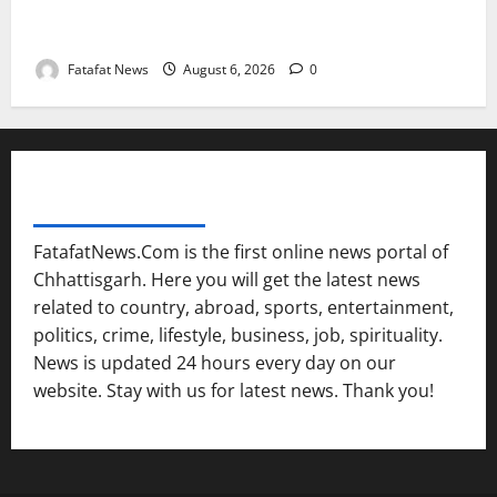
वेब पोर्टल के नाम पर सरकारी दफ्तरों से लेकर पंचायतों तक
सक्रिय होने के आरोप
Fatafat News
August 6, 2026
0
FATAFAT NEWS NETWORK
FatafatNews.Com is the first online news portal of
Chhattisgarh. Here you will get the latest news
related to country, abroad, sports, entertainment,
politics, crime, lifestyle, business, job, spirituality.
News is updated 24 hours every day on our
website. Stay with us for latest news. Thank you!