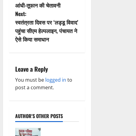
आंधी-तूफान की चेतावनी
t
Next:
n
स्वतंत्रता दिवस पर ‘लड्डू विवाद’
पहुंचा सीएम हेल्पलाइन, पंचायत ने
a
ऐसे किया समाधान
v
i
Leave a Reply
g
You must be
logged in
to
a
post a comment.
t
i
AUTHOR'S OTHER POSTS
o
अटल परिसर