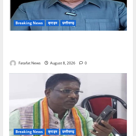
Breaking News
क्राइम
छत्तीसगढ़
भगवान शिव पर अमर्यादित टिप्पणी मामला, विवादित पोस्ट के बाद
छत्तीसगढ़ क्रिश्चियन फोरम अध्यक्ष अरुण पन्नालाल से
गिरफ्तार
Fatafat News
August 8, 2026
0
Breaking News
क्राइम
छत्तीसगढ़