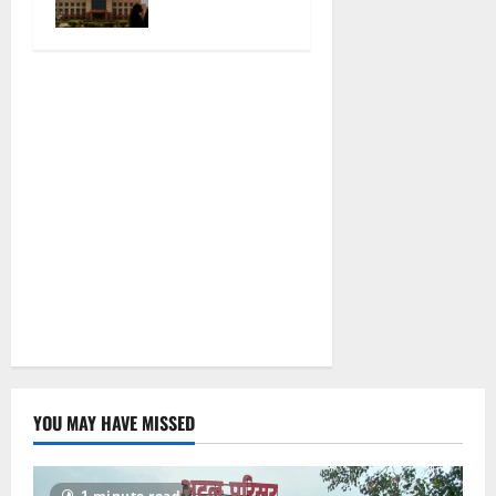
यूट्यूब चैनल
और वेब पोर्टल
के नाम पर
सरकारी दफ्तरों
से लेकर
पंचायतों तक
सक्रिय होने के
आरोप
August 6,
2026
0
YOU MAY HAVE MISSED
1 minute read