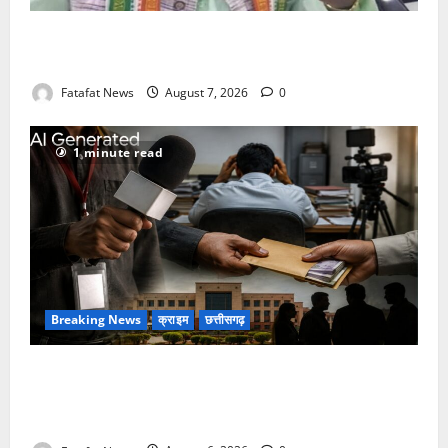
Balrampur News: बृहस्पत सिंह का मोबाइल हुआ हैक..
कॉन्टेक्ट लिस्ट के नम्बरों से भेजे जा रहे मैसेज..
Fatafat News
August 7, 2026
0
1 minute read
Breaking News
क्राइम
छत्तीसगढ़
फर्जी पत्रकारिता की आड़ में वसूली का खेल! यूट्यूब चैनल और
वेब पोर्टल के नाम पर सरकारी दफ्तरों से लेकर पंचायतों तक
सक्रिय होने के आरोप