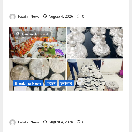
वित्तीय अनियमितता एवं कार्य मे लापरवाही का आरोप लगा
अध्यक्ष समेत पार्षदों ने प्रभारी सीएमओ के विरुद्ध खोला मोर्चा
Fatafat News
August 4, 2026
0
1 minute read
Breaking News
क्राइम
छत्तीसगढ़
चण्डी दाई मंदिर महंत में चोरी का बड़ा खुलासा जल्द, 4 आरोपी
गिरफ्तार… देवी मां के चढ़ावे के सोने-चांदी के जेवर बरामद…
गड्ढा खोदकर छिपाए थे चोरी के आभूषण
Fatafat News
August 4, 2026
0