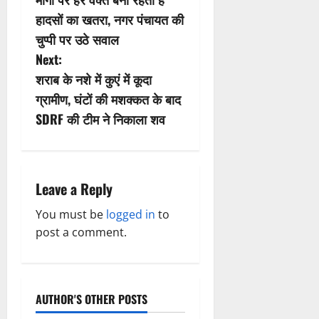
s
हादसों का खतरा, नगर पंचायत की
t
चुप्पी पर उठे सवाल
n
Next:
शराब के नशे में कुएं में कूदा
a
ग्रामीण, घंटों की मशक्कत के बाद
v
SDRF की टीम ने निकाला शव
i
g
Leave a Reply
a
You must be
logged in
to
post a comment.
t
i
o
AUTHOR'S OTHER POSTS