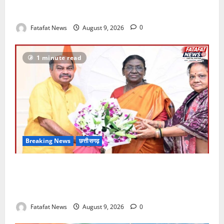
छत्तीसगढ़ सरकार पर पेसा कानून और अन्य मुद्दों को लेकर
संजय सिंह का हमला
Fatafat News
August 9, 2026
0
1 minute read
Breaking News
छत्तीसगढ़
राष्ट्रपति मुर्मू को रायपुर के नुआखाई पर्व का न्योता, छत्तीसगढ़
की समृद्ध लोक-संस्कृति से विधायक पुरंदर मिश्रा ने कराया
रूबरू
Fatafat News
August 9, 2026
0