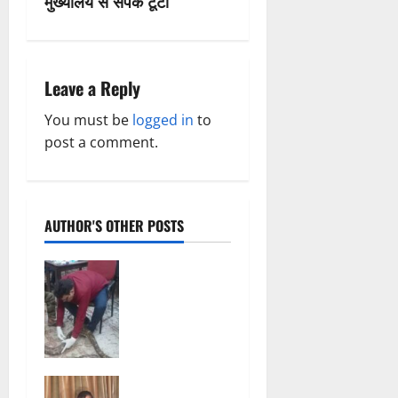
मुख्यालय से संपर्क टूटा
i
g
a
Leave a Reply
t
You must be
logged in
to
post a comment.
i
o
AUTHOR'S OTHER POSTS
n
जिंदगी और
मौत से जूझते
विशालकाय
अजगर को
मिला नया
जीवन, गंगरेल
छत्तीसगढ़
के जंगलों से