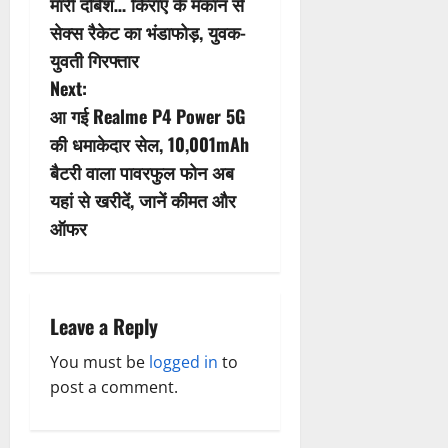
s
मारी दबिश… किराए के मकान से
सेक्स रैकेट का भंडाफोड़, युवक-
t
युवती गिरफ्तार
n
Next:
आ गई Realme P4 Power 5G
a
की धमाकेदार सेल, 10,001mAh
v
बैटरी वाला पावरफुल फोन अब
यहां से खरीदें, जानें कीमत और
i
ऑफर
g
a
Leave a Reply
t
You must be
logged in
to
i
post a comment.
o