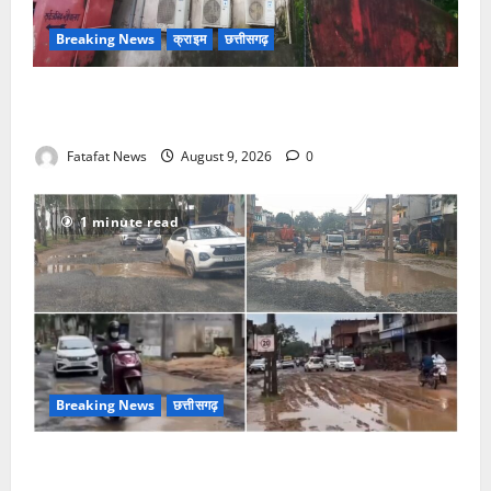
Breaking News
क्राइम
छत्तीसगढ़
नगर में थम नही रही सिलसिलेवार चोरी की घटना, बीती रात
चोरों ने बैंक के एसी में लगे तांबे का तार काटकर ले गए
Fatafat News
August 9, 2026
0
1 minute read
Breaking News
छत्तीसगढ़
नेशनल हाईवे हुई जानलेवा, बाइक सवार राहगीर हो रहे हैं
दुर्घटना के शिकार