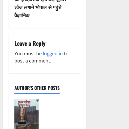
v
डोज लगाने भोपाल से पहुंचे
वैज्ञानिक
i
g
a
Leave a Reply
t
You must be
logged in
to
post a comment.
i
o
AUTHOR'S OTHER POSTS
n
अटल परिसर
योजना में
भ्रष्टाचार की
सेंध, बारिश की
बूंदों ने उधेड़ी