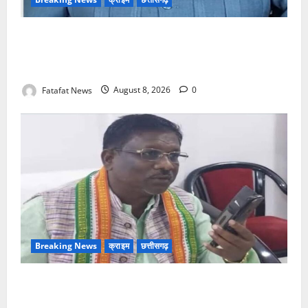
भगवान शिव पर अमर्यादित टिप्पणी मामला, विवादित पोस्ट के बाद
छत्तीसगढ़ क्रिश्चियन फोरम अध्यक्ष अरुण पन्नालाल से
गिरफ्तार
Fatafat News
August 8, 2026
0
Breaking News
क्राइम
छत्तीसगढ़
Balrampur News: बृहस्पत सिंह का मोबाइल हुआ हैक..
कॉन्टेक्ट लिस्ट के नम्बरों से भेजे जा रहे मैसेज..