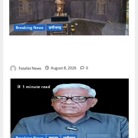
Breaking News
छत्तीसगढ़
अटल परिसर योजना में भ्रष्टाचार की सेंध, बारिश की बूंदों ने
उधेड़ी पूर्व पीएम की प्रतिमा की कलई, उच्चस्तरीय जांच के
आदेश
Fatafat News
August 8, 2026
0
1 minute read
Breaking News
क्राइम
छत्तीसगढ़