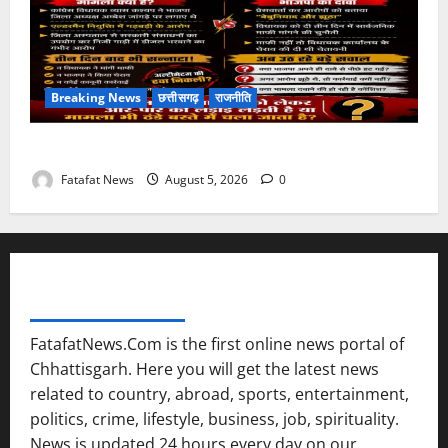
Breaking News
छत्तीसगढ़
राजनीति
तीन दिन में माफी का अल्टीमेटम.. अब भाजपा की चुप्पी क्यों?
Fatafat News
August 5, 2026
0
FATAFAT NEWS NETWORK
FatafatNews.Com is the first online news portal of
Chhattisgarh. Here you will get the latest news
related to country, abroad, sports, entertainment,
politics, crime, lifestyle, business, job, spirituality.
News is updated 24 hours every day on our