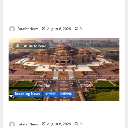
फर्जी पत्रकारिता की आड़ में वसूली का खेल! यूट्यूब चैनल और
वेब पोर्टल के नाम पर सरकारी दफ्तरों से लेकर पंचायतों तक
सक्रिय होने के आरोप
Fatafat News
August 6, 2026
0
1 minute read
Breaking News
आध्यात्म
छत्तीसगढ़
अक्षरधाम मंदिर की थीम पर विराजेंगी नैला की दुर्गा मां, कलकत्ता
की लेजर लाइट से जगमगाएगा भव्य पंडाल
Fatafat News
August 6, 2026
0