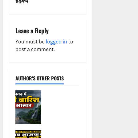
हड़कंप
v
i
Leave a Reply
g
You must be
logged in
to
a
post a comment.
t
i
AUTHOR'S OTHER POSTS
o
Weather
n
Update:
छत्तीसगढ़ में
भारी बारिश के
आसार, जानें
आपके राज्य में
तीन दिन में
कैसा रहेगा