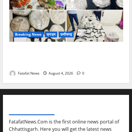
Breaking News
क्राइम
छत्तीसगढ़
चण्डी दाई मंदिर महंत में चोरी का बड़ा खुलासा जल्द, 4 आरोपी
गिरफ्तार… देवी मां के चढ़ावे के सोने-चांदी के जेवर बरामद…
गड्ढा खोदकर छिपाए थे चोरी के आभूषण
Fatafat News
August 4, 2026
0
FATAFAT NEWS NETWORK
FatafatNews.Com is the first online news portal of
Chhattisgarh. Here you will get the latest news