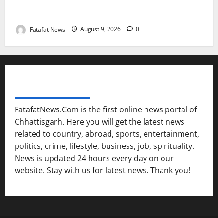
छत्तीसगढ़: सड़कों पर फिर लौटी ‘मवेशी समस्या’, निगम की
सुस्ती से हादसों का डर
Fatafat News
August 9, 2026
0
FATAFAT NEWS NETWORK
FatafatNews.Com is the first online news portal of
Chhattisgarh. Here you will get the latest news
related to country, abroad, sports, entertainment,
politics, crime, lifestyle, business, job, spirituality.
News is updated 24 hours every day on our
website. Stay with us for latest news. Thank you!