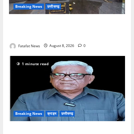
Breaking News
छत्तीसगढ़
अटल परिसर योजना में भ्रष्टाचार की सेंध, बारिश की बूंदों ने
उधेड़ी पूर्व पीएम की प्रतिमा की कलई, उच्चस्तरीय जांच के
आदेश
Fatafat News
August 8, 2026
0
1 minute read
Breaking News
क्राइम
छत्तीसगढ़
भगवान शिव पर अमर्यादित टिप्पणी मामला, विवादित पोस्ट के बाद