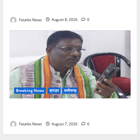
छत्तीसगढ़ क्रिश्चियन फोरम अध्यक्ष अरुण पन्नालाल से
गिरफ्तार
Fatafat News
August 8, 2026
0
Breaking News
क्राइम
छत्तीसगढ़
Balrampur News: बृहस्पत सिंह का मोबाइल हुआ हैक..
कॉन्टेक्ट लिस्ट के नम्बरों से भेजे जा रहे मैसेज..
Fatafat News
August 7, 2026
0