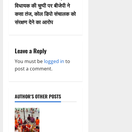
a
विधायक की चुप्पी पर बीजेपी ने
v
कसा तंज, कोल डिपो संचालक को
संरक्षण देने का आरोप
i
g
a
Leave a Reply
t
You must be
logged in
to
post a comment.
i
o
AUTHOR'S OTHER POSTS
n
सावन में
स्वास्थ्य मंत्री
श्याम बिहारी
जायसवाल ने