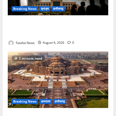
Breaking News
क्राइम
छत्तीसगढ़
फर्जी पत्रकारिता की आड़ में वसूली का खेल! यूट्यूब चैनल और
वेब पोर्टल के नाम पर सरकारी दफ्तरों से लेकर पंचायतों तक
सक्रिय होने के आरोप
Fatafat News
August 6, 2026
0
1 minute read
Breaking News
आध्यात्म
छत्तीसगढ़
अक्षरधाम मंदिर की थीम पर विराजेंगी नैला की दुर्गा मां, कलकत्ता