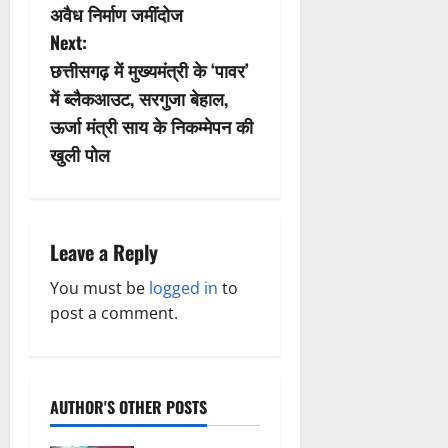
अवैध निर्माण जमींदोज
t
Next:
n
छत्तीसगढ़ में मुख्यमंत्री के ‘पावर’
में ब्लैकआउट, सरगुजा बेहाल,
a
ऊर्जा मंत्री साय के निकम्मेपन की
v
खुली पोल
i
g
Leave a Reply
a
You must be
logged in
to
post a comment.
t
i
o
AUTHOR'S OTHER POSTS