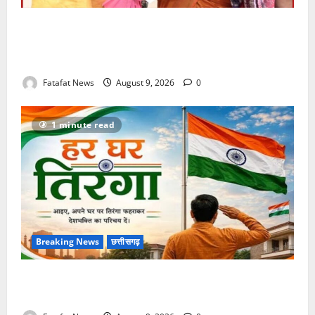
राष्ट्रपति मुर्मू को रायपुर के नुआखाई पर्व का न्योता, छत्तीसगढ़
की समृद्ध लोक-संस्कृति से विधायक पुरंदर मिश्रा ने कराया
रूबरू
Fatafat News
August 9, 2026
0
1 minute read
Breaking News
छत्तीसगढ़
बस्तर में गूंजेगा ‘वंदे मातरम’, 17 अगस्त तक देशभक्ति के रंग में
रंगेगा ‘हर घर तिरंगा’ अभियान