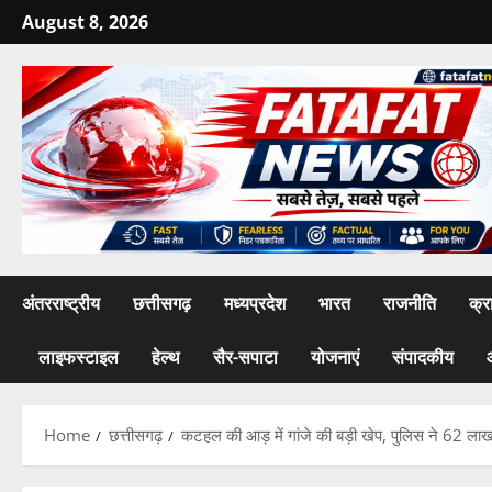
Skip
August 8, 2026
to
content
अंतरराष्ट्रीय
छत्तीसगढ़
मध्यप्रदेश
भारत
राजनीति
क्र
लाइफस्टाइल
हेल्थ
सैर-सपाटा
योजनाएं
संपादकीय
Home
छत्तीसगढ़
कटहल की आड़ में गांजे की बड़ी खेप, पुलिस ने 62 लाख 