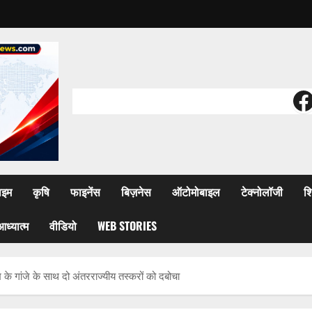
F
ाइम
कृषि
फाइनेंस
बिज़नेस
ऑटोमोबाइल
टेक्नोलॉजी
शि
आध्यात्म
वीडियो
WEB STORIES
के गांजे के साथ दो अंतरराज्यीय तस्करों को दबोचा