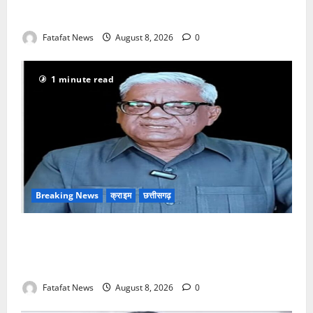
आदेश
Fatafat News
August 8, 2026
0
1 minute read
Breaking News
क्राइम
छत्तीसगढ़
भगवान शिव पर अमर्यादित टिप्पणी मामला, विवादित पोस्ट के बाद
छत्तीसगढ़ क्रिश्चियन फोरम अध्यक्ष अरुण पन्नालाल से
गिरफ्तार
Fatafat News
August 8, 2026
0