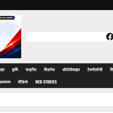
F
ाइम
कृषि
फाइनेंस
बिज़नेस
ऑटोमोबाइल
टेक्नोलॉजी
शि
आध्यात्म
वीडियो
WEB STORIES