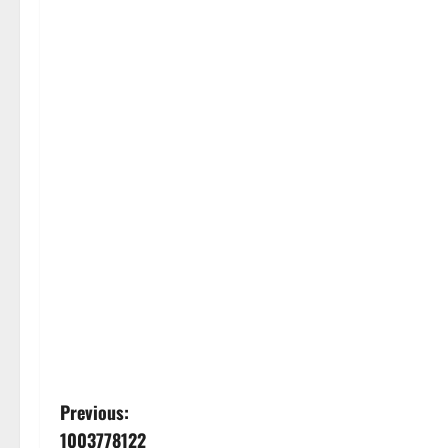
P
Previous:
1003778122