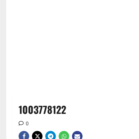
1003778122
0