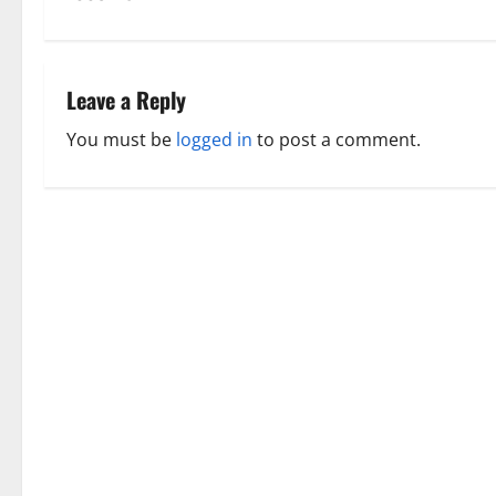
o
s
t
Leave a Reply
n
You must be
logged in
to post a comment.
a
v
i
g
a
t
i