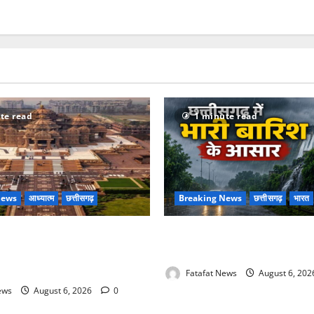
te read
1 minute read
News
आध्यात्म
छत्तीसगढ़
Breaking News
छत्तीसगढ़
भारत
 की थीम पर विराजेंगी नैला की दुर्गा
Weather Update: छत्तीसगढ़ में भ
 की लेजर लाइट से जगमगाएगा भव्य
आसार, जानें आपके राज्य में कैसा 
Fatafat News
August 6, 20
ews
August 6, 2026
0